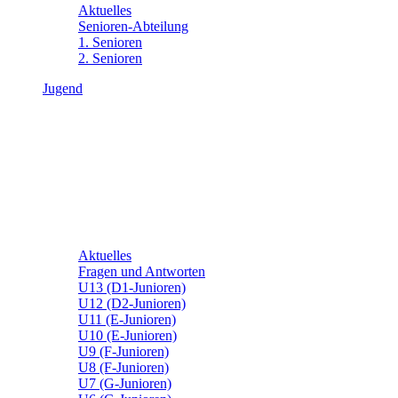
Aktuelles
Senioren-Abteilung
1. Senioren
2. Senioren
Jugend
Aktuelles
Fragen und Antworten
U13 (D1-Junioren)
U12 (D2-Junioren)
U11 (E-Junioren)
U10 (E-Junioren)
U9 (F-Junioren)
U8 (F-Junioren)
U7 (G-Junioren)