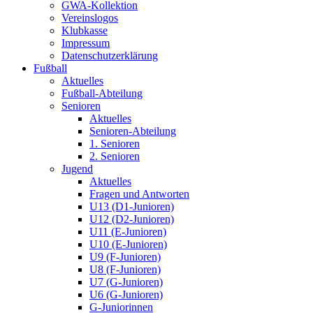
GWA-Kollektion
Vereinslogos
Klubkasse
Impressum
Datenschutzerklärung
Fußball
Aktuelles
Fußball-Abteilung
Senioren
Aktuelles
Senioren-Abteilung
1. Senioren
2. Senioren
Jugend
Aktuelles
Fragen und Antworten
U13 (D1-Junioren)
U12 (D2-Junioren)
U11 (E-Junioren)
U10 (E-Junioren)
U9 (F-Junioren)
U8 (F-Junioren)
U7 (G-Junioren)
U6 (G-Junioren)
G-Juniorinnen