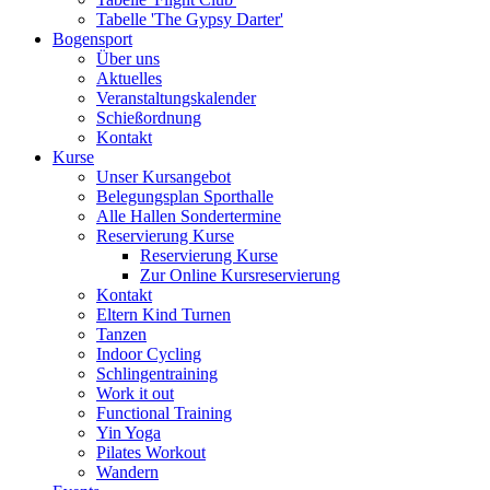
Tabelle 'The Gypsy Darter'
Bogensport
Über uns
Aktuelles
Veranstaltungskalender
Schießordnung
Kontakt
Kurse
Unser Kursangebot
Belegungsplan Sporthalle
Alle Hallen Sondertermine
Reservierung Kurse
Reservierung Kurse
Zur Online Kursreservierung
Kontakt
Eltern Kind Turnen
Tanzen
Indoor Cycling
Schlingentraining
Work it out
Functional Training
Yin Yoga
Pilates Workout
Wandern