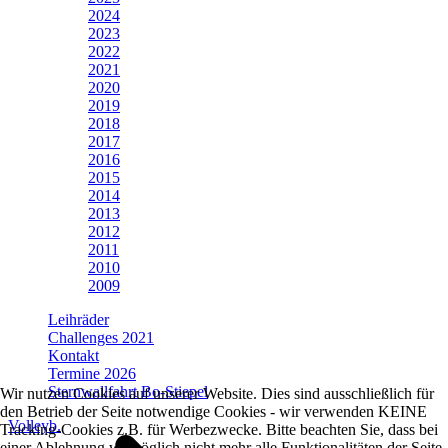
2024
2023
2022
2021
2020
2019
2018
2017
2016
2015
2014
2013
2012
2011
2010
2009
Leihräder
Challenges 2021
Kontakt
Termine 2026
Sternwallfahrt Bo-Stiepel
Wir nutzen Cookies auf unserer Website. Dies sind ausschließlich für
den Betrieb der Seite notwendige Cookies - wir verwenden KEINE
Volleyb.
Tracking-Cookies z.B. für Werbezwecke. Bitte beachten Sie, dass bei
einer Ablehnung womöglich nicht mehr alle Funktionalitäten der Seite