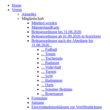
Home
Verein
Aktuelles
Mitgliedschaft
Mitglied werden
MünsterlandKarte
Beitragsordnung bis 31.08.2026
Beitragsordnung ab 01.09.2026 in Kurzform
Beitragsordnung nach der Abteilung bis
31.08.2026...
... Fußball
... Tennis
... Tischtennis
... Radsport
... Volleyball
... Turnen
... SoW
... Badminton
... Darts
... Sonstige Beiträge
... Bogensport
Formulare
Satzung
Einverständniserklärung zur Veröffentlichung