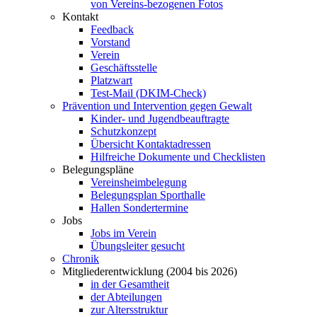
von Vereins-bezogenen Fotos
Kontakt
Feedback
Vorstand
Verein
Geschäftsstelle
Platzwart
Test-Mail (DKIM-Check)
Prävention und Intervention gegen Gewalt
Kinder- und Jugendbeauftragte
Schutzkonzept
Übersicht Kontaktadressen
Hilfreiche Dokumente und Checklisten
Belegungspläne
Vereinsheimbelegung
Belegungsplan Sporthalle
Hallen Sondertermine
Jobs
Jobs im Verein
Übungsleiter gesucht
Chronik
Mitgliederentwicklung (2004 bis 2026)
in der Gesamtheit
der Abteilungen
zur Altersstruktur