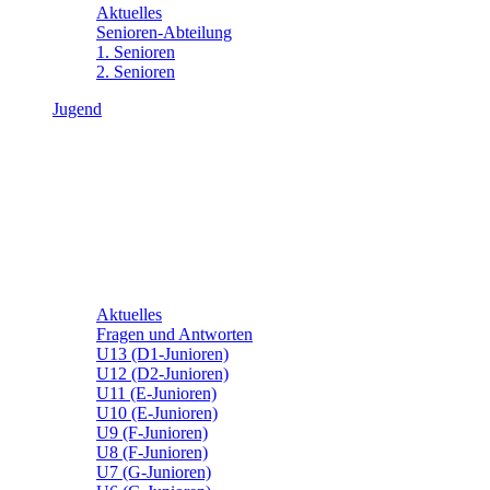
Aktuelles
Senioren-Abteilung
1. Senioren
2. Senioren
Jugend
Aktuelles
Fragen und Antworten
U13 (D1-Junioren)
U12 (D2-Junioren)
U11 (E-Junioren)
U10 (E-Junioren)
U9 (F-Junioren)
U8 (F-Junioren)
U7 (G-Junioren)