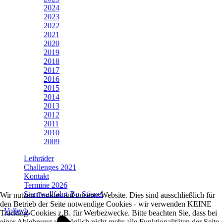
2024
2023
2022
2021
2020
2019
2018
2017
2016
2015
2014
2013
2012
2011
2010
2009
Leihräder
Challenges 2021
Kontakt
Termine 2026
Sternwallfahrt Bo-Stiepel
Wir nutzen Cookies auf unserer Website. Dies sind ausschließlich für
den Betrieb der Seite notwendige Cookies - wir verwenden KEINE
Volleyb.
Tracking-Cookies z.B. für Werbezwecke. Bitte beachten Sie, dass bei
einer Ablehnung womöglich nicht mehr alle Funktionalitäten der Seite