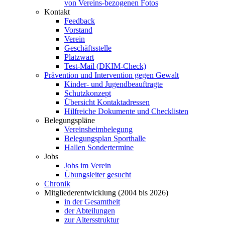
von Vereins-bezogenen Fotos
Kontakt
Feedback
Vorstand
Verein
Geschäftsstelle
Platzwart
Test-Mail (DKIM-Check)
Prävention und Intervention gegen Gewalt
Kinder- und Jugendbeauftragte
Schutzkonzept
Übersicht Kontaktadressen
Hilfreiche Dokumente und Checklisten
Belegungspläne
Vereinsheimbelegung
Belegungsplan Sporthalle
Hallen Sondertermine
Jobs
Jobs im Verein
Übungsleiter gesucht
Chronik
Mitgliederentwicklung (2004 bis 2026)
in der Gesamtheit
der Abteilungen
zur Altersstruktur