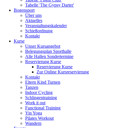
Tabelle 'The Gypsy Darter'
Bogensport
Über uns
Aktuelles
Veranstaltungskalender
Schießordnung
Kontakt
Kurse
Unser Kursangebot
Belegungsplan Sporthalle
Alle Hallen Sondertermine
Reservierung Kurse
Reservierung Kurse
Zur Online Kursreservierung
Kontakt
Eltern Kind Turnen
Tanzen
Indoor Cycling
Schlingentraining
Work it out
Functional Training
Yin Yoga
Pilates Workout
Wandern