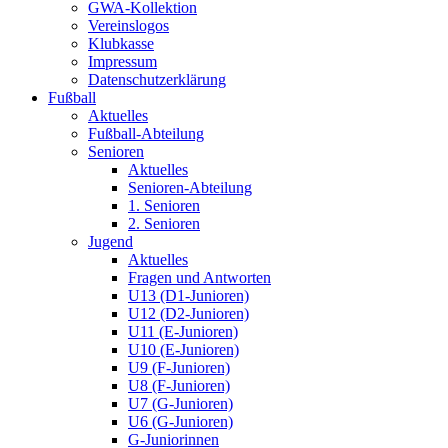
GWA-Kollektion
Vereinslogos
Klubkasse
Impressum
Datenschutzerklärung
Fußball
Aktuelles
Fußball-Abteilung
Senioren
Aktuelles
Senioren-Abteilung
1. Senioren
2. Senioren
Jugend
Aktuelles
Fragen und Antworten
U13 (D1-Junioren)
U12 (D2-Junioren)
U11 (E-Junioren)
U10 (E-Junioren)
U9 (F-Junioren)
U8 (F-Junioren)
U7 (G-Junioren)
U6 (G-Junioren)
G-Juniorinnen