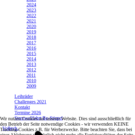
2024
2023
2022
2021
2020
2019
2018
2017
2016
2015
2014
2013
2012
2011
2010
2009
Leihräder
Challenges 2021
Kontakt
Termine 2026
Sternwallfahrt Bo-Stiepel
Wir nutzen Cookies auf unserer Website. Dies sind ausschließlich für
den Betrieb der Seite notwendige Cookies - wir verwenden KEINE
Volleyb.
Tracking-Cookies z.B. für Werbezwecke. Bitte beachten Sie, dass bei
einer Ablehnung womöglich nicht mehr alle Funktionalitäten der Seite