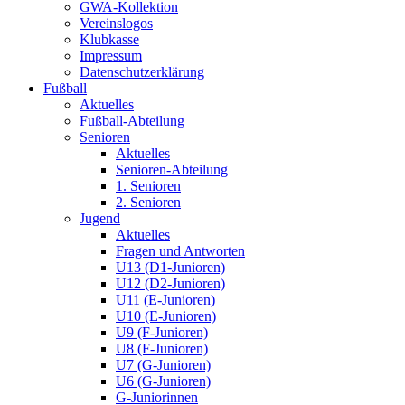
GWA-Kollektion
Vereinslogos
Klubkasse
Impressum
Datenschutzerklärung
Fußball
Aktuelles
Fußball-Abteilung
Senioren
Aktuelles
Senioren-Abteilung
1. Senioren
2. Senioren
Jugend
Aktuelles
Fragen und Antworten
U13 (D1-Junioren)
U12 (D2-Junioren)
U11 (E-Junioren)
U10 (E-Junioren)
U9 (F-Junioren)
U8 (F-Junioren)
U7 (G-Junioren)
U6 (G-Junioren)
G-Juniorinnen