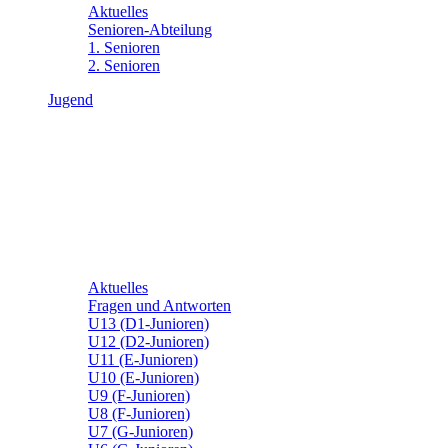
Aktuelles
Senioren-Abteilung
1. Senioren
2. Senioren
Jugend
Aktuelles
Fragen und Antworten
U13 (D1-Junioren)
U12 (D2-Junioren)
U11 (E-Junioren)
U10 (E-Junioren)
U9 (F-Junioren)
U8 (F-Junioren)
U7 (G-Junioren)