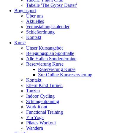
Tabelle 'The Gypsy Darter'
Bogensport
Über uns
Aktuelles
Veranstaltungskalender
Schießordnung
Kontakt
Kurse
Unser Kursangebot
Belegungsplan Sporthalle
Alle Hallen Sondertermine
Reservierung Kurse
Reservierung Kurse
Zur Online Kursreservierung
Kontakt
Eltern Kind Turnen
Tanzen
Indoor Cycling
Schlingentraining
Work it out
Functional Training
Yin Yoga
Pilates Workout
Wandern