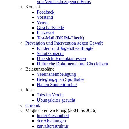
von Vereins-bezogenen Fotos
Kontakt
Feedback
Vorstand
Verein
Geschäftsstelle
Platzwart
Test-Mail (DKIM-Check)
Prävention und Intervention gegen Gewalt
Kinder- und Jugendbeauftragte
Schutzkonzept
Übersicht Kontaktadressen
Hilfreiche Dokumente und Checklisten
Belegungspläne
Vereinsheimbelegung
Belegungsplan Sporthalle
Hallen Sondertermine
Jobs
Jobs im Verein
Übungsleiter gesucht
Chronik
Mitgliederentwicklung (2004 bis 2026)
in der Gesamtheit
der Abteilungen
zur Altersstruktur