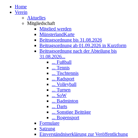
Home
Verein
Aktuelles
Mitgliedschaft
Mitglied werden
MünsterlandKarte
Beitragsordnung bis 31.08.2026
Beitragsordnung ab 01.09.2026 in Kurzform
Beitragsordnung nach der Abteilung bis
31.08.2026...
... Fußball
... Tennis
... Tischtennis
... Radsport
... Volleyball
... Turnen
... SoW
... Badminton
... Darts
... Sonstige Beiträge
... Bogensport
Formulare
Satzung
Einverständniserklärung zur Veröffentlichung