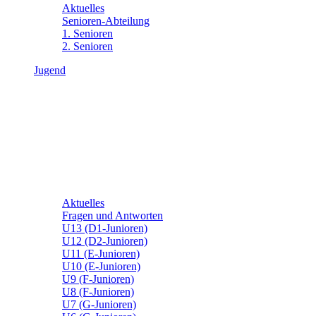
Aktuelles
Senioren-Abteilung
1. Senioren
2. Senioren
Jugend
Aktuelles
Fragen und Antworten
U13 (D1-Junioren)
U12 (D2-Junioren)
U11 (E-Junioren)
U10 (E-Junioren)
U9 (F-Junioren)
U8 (F-Junioren)
U7 (G-Junioren)