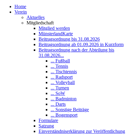
Home
Verein
Aktuelles
Mitgliedschaft
Mitglied werden
MünsterlandKarte
Beitragsordnung bis 31.08.2026
Beitragsordnung ab 01.09.2026 in Kurzform
Beitragsordnung nach der Abteilung bis
31.08.2026...
... Fußball
... Tennis
... Tischtennis
... Radsport
... Volleyball
... Turnen
... SoW
... Badminton
... Darts
... Sonstige Beiträge
... Bogensport
Formulare
Satzung
Einverständniserklärung zur Veröffentlichung