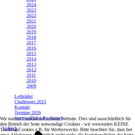
2024
2023
2022
2021
2020
2019
2018
2017
2016
2015
2014
2013
2012
2011
2010
2009
Leihräder
Challenges 2021
Kontakt
Termine 2026
Sternwallfahrt Bo-Stiepel
Wir nutzen Cookies auf unserer Website. Dies sind ausschließlich für
den Betrieb der Seite notwendige Cookies - wir verwenden KEINE
Volleyb.
Tracking-Cookies z.B. für Werbezwecke. Bitte beachten Sie, dass bei
einer Ablehnung womöglich nicht mehr alle Funktionalitäten der Seite