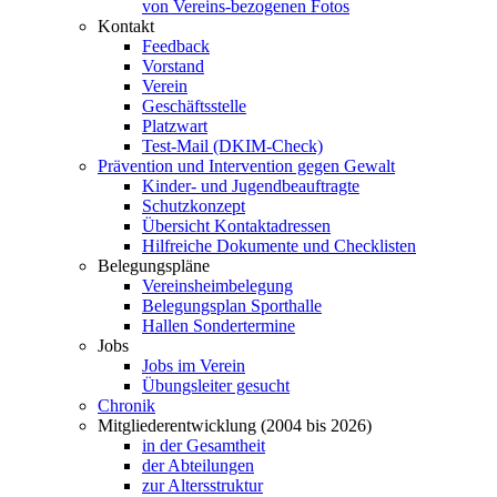
von Vereins-bezogenen Fotos
Kontakt
Feedback
Vorstand
Verein
Geschäftsstelle
Platzwart
Test-Mail (DKIM-Check)
Prävention und Intervention gegen Gewalt
Kinder- und Jugendbeauftragte
Schutzkonzept
Übersicht Kontaktadressen
Hilfreiche Dokumente und Checklisten
Belegungspläne
Vereinsheimbelegung
Belegungsplan Sporthalle
Hallen Sondertermine
Jobs
Jobs im Verein
Übungsleiter gesucht
Chronik
Mitgliederentwicklung (2004 bis 2026)
in der Gesamtheit
der Abteilungen
zur Altersstruktur