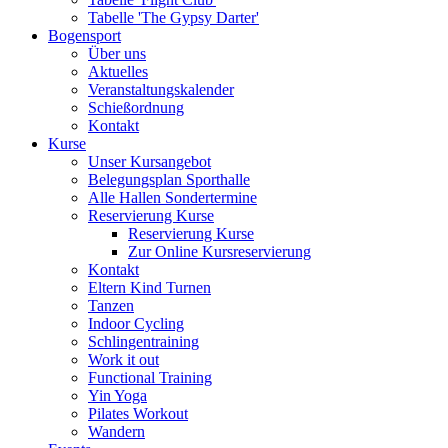
Tabelle 'The Gypsy Darter'
Bogensport
Über uns
Aktuelles
Veranstaltungskalender
Schießordnung
Kontakt
Kurse
Unser Kursangebot
Belegungsplan Sporthalle
Alle Hallen Sondertermine
Reservierung Kurse
Reservierung Kurse
Zur Online Kursreservierung
Kontakt
Eltern Kind Turnen
Tanzen
Indoor Cycling
Schlingentraining
Work it out
Functional Training
Yin Yoga
Pilates Workout
Wandern