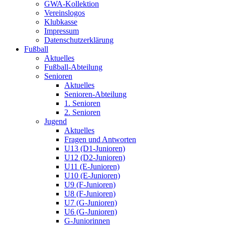
GWA-Kollektion
Vereinslogos
Klubkasse
Impressum
Datenschutzerklärung
Fußball
Aktuelles
Fußball-Abteilung
Senioren
Aktuelles
Senioren-Abteilung
1. Senioren
2. Senioren
Jugend
Aktuelles
Fragen und Antworten
U13 (D1-Junioren)
U12 (D2-Junioren)
U11 (E-Junioren)
U10 (E-Junioren)
U9 (F-Junioren)
U8 (F-Junioren)
U7 (G-Junioren)
U6 (G-Junioren)
G-Juniorinnen