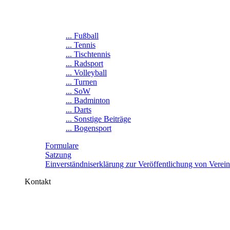
... Fußball
... Tennis
... Tischtennis
... Radsport
... Volleyball
... Turnen
... SoW
... Badminton
... Darts
... Sonstige Beiträge
... Bogensport
Formulare
Satzung
Einverständniserklärung zur Veröffentlichung von Verei
Kontakt