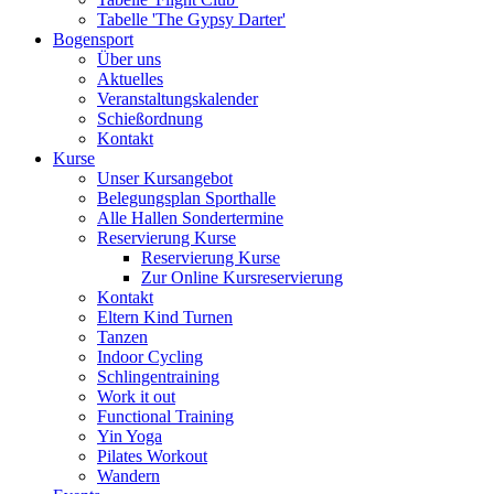
Tabelle 'The Gypsy Darter'
Bogensport
Über uns
Aktuelles
Veranstaltungskalender
Schießordnung
Kontakt
Kurse
Unser Kursangebot
Belegungsplan Sporthalle
Alle Hallen Sondertermine
Reservierung Kurse
Reservierung Kurse
Zur Online Kursreservierung
Kontakt
Eltern Kind Turnen
Tanzen
Indoor Cycling
Schlingentraining
Work it out
Functional Training
Yin Yoga
Pilates Workout
Wandern