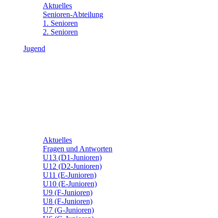
Aktuelles
Senioren-Abteilung
1. Senioren
2. Senioren
Jugend
Aktuelles
Fragen und Antworten
U13 (D1-Junioren)
U12 (D2-Junioren)
U11 (E-Junioren)
U10 (E-Junioren)
U9 (F-Junioren)
U8 (F-Junioren)
U7 (G-Junioren)