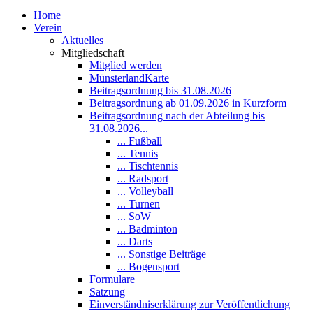
Home
Verein
Aktuelles
Mitgliedschaft
Mitglied werden
MünsterlandKarte
Beitragsordnung bis 31.08.2026
Beitragsordnung ab 01.09.2026 in Kurzform
Beitragsordnung nach der Abteilung bis
31.08.2026...
... Fußball
... Tennis
... Tischtennis
... Radsport
... Volleyball
... Turnen
... SoW
... Badminton
... Darts
... Sonstige Beiträge
... Bogensport
Formulare
Satzung
Einverständniserklärung zur Veröffentlichung