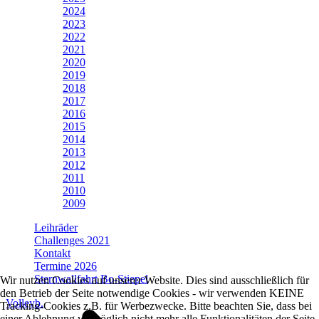
2024
2023
2022
2021
2020
2019
2018
2017
2016
2015
2014
2013
2012
2011
2010
2009
Leihräder
Challenges 2021
Kontakt
Termine 2026
Sternwallfahrt Bo-Stiepel
Wir nutzen Cookies auf unserer Website. Dies sind ausschließlich für
den Betrieb der Seite notwendige Cookies - wir verwenden KEINE
Volleyb.
Tracking-Cookies z.B. für Werbezwecke. Bitte beachten Sie, dass bei
einer Ablehnung womöglich nicht mehr alle Funktionalitäten der Seite