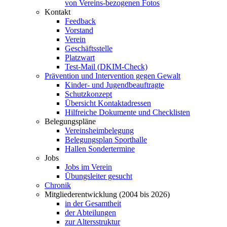
von Vereins-bezogenen Fotos
Kontakt
Feedback
Vorstand
Verein
Geschäftsstelle
Platzwart
Test-Mail (DKIM-Check)
Prävention und Intervention gegen Gewalt
Kinder- und Jugendbeauftragte
Schutzkonzept
Übersicht Kontaktadressen
Hilfreiche Dokumente und Checklisten
Belegungspläne
Vereinsheimbelegung
Belegungsplan Sporthalle
Hallen Sondertermine
Jobs
Jobs im Verein
Übungsleiter gesucht
Chronik
Mitgliederentwicklung (2004 bis 2026)
in der Gesamtheit
der Abteilungen
zur Altersstruktur