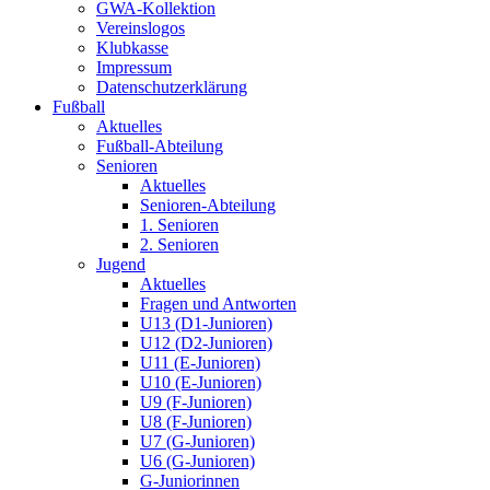
GWA-Kollektion
Vereinslogos
Klubkasse
Impressum
Datenschutzerklärung
Fußball
Aktuelles
Fußball-Abteilung
Senioren
Aktuelles
Senioren-Abteilung
1. Senioren
2. Senioren
Jugend
Aktuelles
Fragen und Antworten
U13 (D1-Junioren)
U12 (D2-Junioren)
U11 (E-Junioren)
U10 (E-Junioren)
U9 (F-Junioren)
U8 (F-Junioren)
U7 (G-Junioren)
U6 (G-Junioren)
G-Juniorinnen