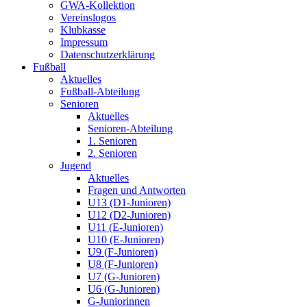
GWA-Kollektion
Vereinslogos
Klubkasse
Impressum
Datenschutzerklärung
Fußball
Aktuelles
Fußball-Abteilung
Senioren
Aktuelles
Senioren-Abteilung
1. Senioren
2. Senioren
Jugend
Aktuelles
Fragen und Antworten
U13 (D1-Junioren)
U12 (D2-Junioren)
U11 (E-Junioren)
U10 (E-Junioren)
U9 (F-Junioren)
U8 (F-Junioren)
U7 (G-Junioren)
U6 (G-Junioren)
G-Juniorinnen