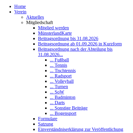
Home
Verein
Aktuelles
Mitgliedschaft
Mitglied werden
MünsterlandKarte
Beitragsordnung bis 31.08.2026
Beitragsordnung ab 01.09.2026 in Kurzform
Beitragsordnung nach der Abteilung bis
31.08.2026...
... Fußball
... Tennis
... Tischtennis
... Radsport
... Volleyball
... Turnen
... SoW
... Badminton
... Darts
... Sonstige Beiträge
... Bogensport
Formulare
Satzung
Einverständniserklärung zur Veröffentlichung