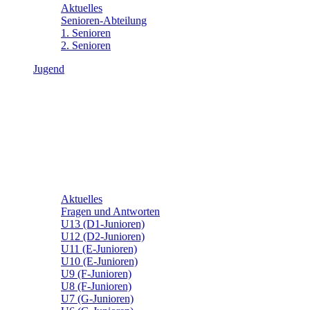
Aktuelles
Senioren-Abteilung
1. Senioren
2. Senioren
Jugend
Aktuelles
Fragen und Antworten
U13 (D1-Junioren)
U12 (D2-Junioren)
U11 (E-Junioren)
U10 (E-Junioren)
U9 (F-Junioren)
U8 (F-Junioren)
U7 (G-Junioren)