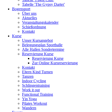
Tabelle 'The Gypsy Darter'
Bogensport
Über uns
Aktuelles
Veranstaltungskalender
Schießordnung
Kontakt
Kurse
Unser Kursangebot
Belegungsplan Sporthalle
Alle Hallen Sondertermine
Reservierung Kurse
Reservierung Kurse
Zur Online Kursreservierung
Kontakt
Eltern Kind Turnen
Tanzen
Indoor Cycling
Schlingentraining
Work it out
Functional Training
Yin Yoga
Pilates Workout
Wandern