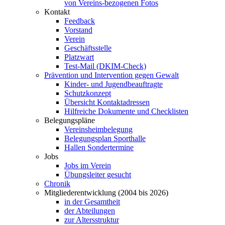
von Vereins-bezogenen Fotos
Kontakt
Feedback
Vorstand
Verein
Geschäftsstelle
Platzwart
Test-Mail (DKIM-Check)
Prävention und Intervention gegen Gewalt
Kinder- und Jugendbeauftragte
Schutzkonzept
Übersicht Kontaktadressen
Hilfreiche Dokumente und Checklisten
Belegungspläne
Vereinsheimbelegung
Belegungsplan Sporthalle
Hallen Sondertermine
Jobs
Jobs im Verein
Übungsleiter gesucht
Chronik
Mitgliederentwicklung (2004 bis 2026)
in der Gesamtheit
der Abteilungen
zur Altersstruktur