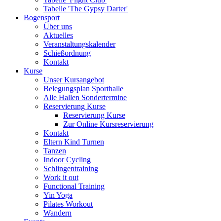
Tabelle 'The Gypsy Darter'
Bogensport
Über uns
Aktuelles
Veranstaltungskalender
Schießordnung
Kontakt
Kurse
Unser Kursangebot
Belegungsplan Sporthalle
Alle Hallen Sondertermine
Reservierung Kurse
Reservierung Kurse
Zur Online Kursreservierung
Kontakt
Eltern Kind Turnen
Tanzen
Indoor Cycling
Schlingentraining
Work it out
Functional Training
Yin Yoga
Pilates Workout
Wandern