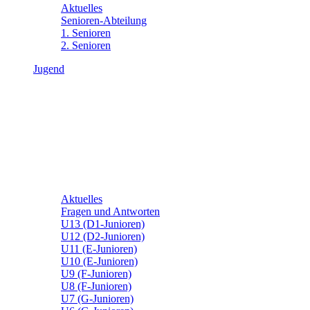
Aktuelles
Senioren-Abteilung
1. Senioren
2. Senioren
Jugend
Aktuelles
Fragen und Antworten
U13 (D1-Junioren)
U12 (D2-Junioren)
U11 (E-Junioren)
U10 (E-Junioren)
U9 (F-Junioren)
U8 (F-Junioren)
U7 (G-Junioren)