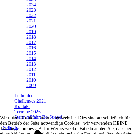
2024
2023
2022
2021
2020
2019
2018
2017
2016
2015
2014
2013
2012
2011
2010
2009
Leihräder
Challenges 2021
Kontakt
Termine 2026
Sternwallfahrt Bo-Stiepel
Wir nutzen Cookies auf unserer Website. Dies sind ausschließlich für
den Betrieb der Seite notwendige Cookies - wir verwenden KEINE
Volleyb.
Tracking-Cookies z.B. für Werbezwecke. Bitte beachten Sie, dass bei
einer Ablehnung womöglich nicht mehr alle Funktionalitäten der Seite