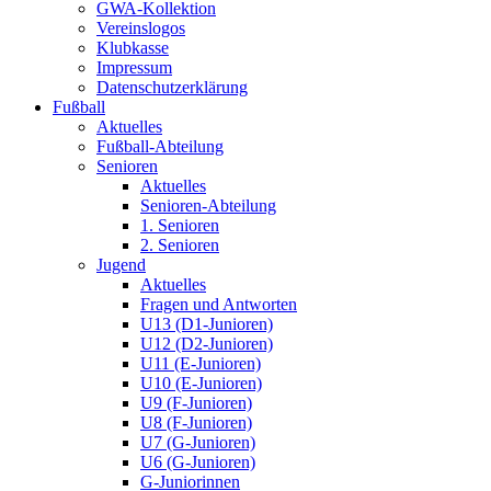
GWA-Kollektion
Vereinslogos
Klubkasse
Impressum
Datenschutzerklärung
Fußball
Aktuelles
Fußball-Abteilung
Senioren
Aktuelles
Senioren-Abteilung
1. Senioren
2. Senioren
Jugend
Aktuelles
Fragen und Antworten
U13 (D1-Junioren)
U12 (D2-Junioren)
U11 (E-Junioren)
U10 (E-Junioren)
U9 (F-Junioren)
U8 (F-Junioren)
U7 (G-Junioren)
U6 (G-Junioren)
G-Juniorinnen