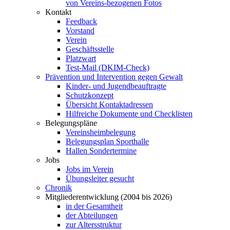
von Vereins-bezogenen Fotos
Kontakt
Feedback
Vorstand
Verein
Geschäftsstelle
Platzwart
Test-Mail (DKIM-Check)
Prävention und Intervention gegen Gewalt
Kinder- und Jugendbeauftragte
Schutzkonzept
Übersicht Kontaktadressen
Hilfreiche Dokumente und Checklisten
Belegungspläne
Vereinsheimbelegung
Belegungsplan Sporthalle
Hallen Sondertermine
Jobs
Jobs im Verein
Übungsleiter gesucht
Chronik
Mitgliederentwicklung (2004 bis 2026)
in der Gesamtheit
der Abteilungen
zur Altersstruktur