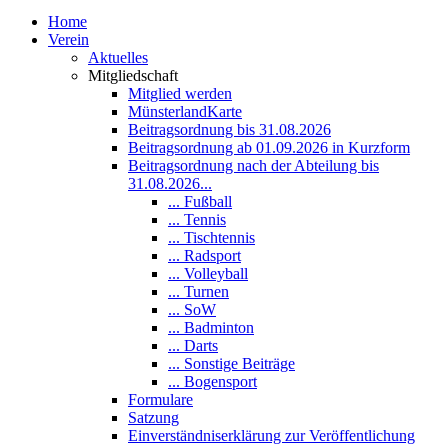
Home
Verein
Aktuelles
Mitgliedschaft
Mitglied werden
MünsterlandKarte
Beitragsordnung bis 31.08.2026
Beitragsordnung ab 01.09.2026 in Kurzform
Beitragsordnung nach der Abteilung bis
31.08.2026...
... Fußball
... Tennis
... Tischtennis
... Radsport
... Volleyball
... Turnen
... SoW
... Badminton
... Darts
... Sonstige Beiträge
... Bogensport
Formulare
Satzung
Einverständniserklärung zur Veröffentlichung