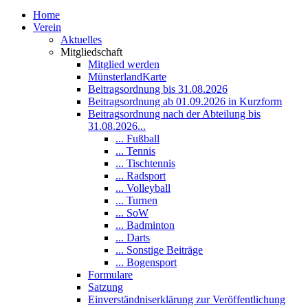
Home
Verein
Aktuelles
Mitgliedschaft
Mitglied werden
MünsterlandKarte
Beitragsordnung bis 31.08.2026
Beitragsordnung ab 01.09.2026 in Kurzform
Beitragsordnung nach der Abteilung bis
31.08.2026...
... Fußball
... Tennis
... Tischtennis
... Radsport
... Volleyball
... Turnen
... SoW
... Badminton
... Darts
... Sonstige Beiträge
... Bogensport
Formulare
Satzung
Einverständniserklärung zur Veröffentlichung