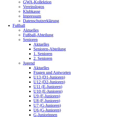
GWA-Kollektion
Vereinslogos
Klubkasse
Impressum
Datenschutzerklärung
Fußball
Aktuelles
Fußball-Abteilung
Senioren
Aktuelles
Senioren-Abteilung
1. Senioren
2. Senioren
Jugend
Aktuelles
Fragen und Antworten
U13 (D1-Junioren)
U12 (D2-Junioren)
U11 (E-Junioren)
U10 (E-Junioren)
U9 (F-Junioren)
U8 (F-Junioren)
U7 (G-Junioren)
U6 (G-Junioren)
G-Juniorinnen