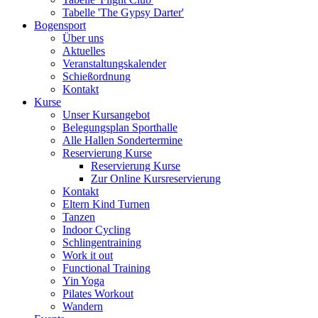
Tabelle 'The Gypsy Darter'
Bogensport
Über uns
Aktuelles
Veranstaltungskalender
Schießordnung
Kontakt
Kurse
Unser Kursangebot
Belegungsplan Sporthalle
Alle Hallen Sondertermine
Reservierung Kurse
Reservierung Kurse
Zur Online Kursreservierung
Kontakt
Eltern Kind Turnen
Tanzen
Indoor Cycling
Schlingentraining
Work it out
Functional Training
Yin Yoga
Pilates Workout
Wandern