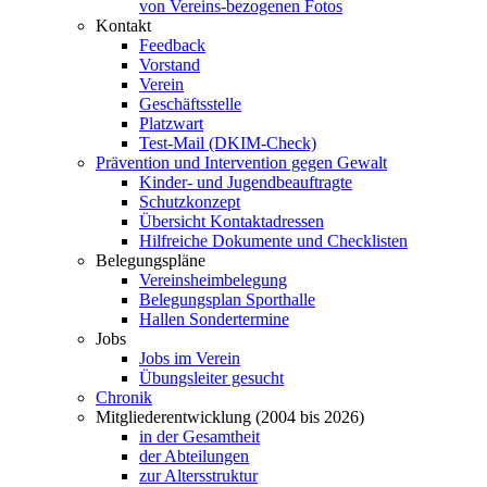
von Vereins-bezogenen Fotos
Kontakt
Feedback
Vorstand
Verein
Geschäftsstelle
Platzwart
Test-Mail (DKIM-Check)
Prävention und Intervention gegen Gewalt
Kinder- und Jugendbeauftragte
Schutzkonzept
Übersicht Kontaktadressen
Hilfreiche Dokumente und Checklisten
Belegungspläne
Vereinsheimbelegung
Belegungsplan Sporthalle
Hallen Sondertermine
Jobs
Jobs im Verein
Übungsleiter gesucht
Chronik
Mitgliederentwicklung (2004 bis 2026)
in der Gesamtheit
der Abteilungen
zur Altersstruktur