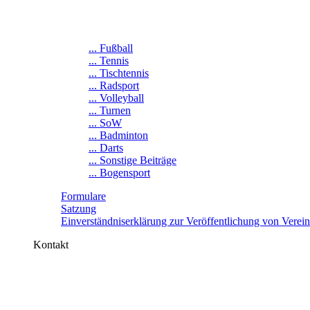
... Fußball
... Tennis
... Tischtennis
... Radsport
... Volleyball
... Turnen
... SoW
... Badminton
... Darts
... Sonstige Beiträge
... Bogensport
Formulare
Satzung
Einverständniserklärung zur Veröffentlichung von Verei
Kontakt