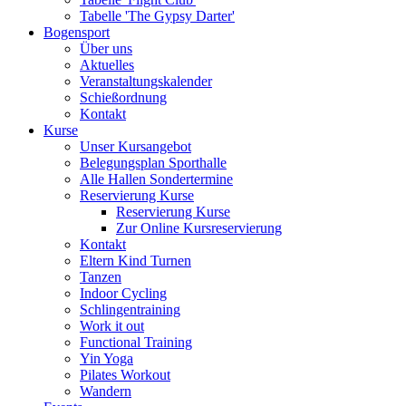
Tabelle 'The Gypsy Darter'
Bogensport
Über uns
Aktuelles
Veranstaltungskalender
Schießordnung
Kontakt
Kurse
Unser Kursangebot
Belegungsplan Sporthalle
Alle Hallen Sondertermine
Reservierung Kurse
Reservierung Kurse
Zur Online Kursreservierung
Kontakt
Eltern Kind Turnen
Tanzen
Indoor Cycling
Schlingentraining
Work it out
Functional Training
Yin Yoga
Pilates Workout
Wandern