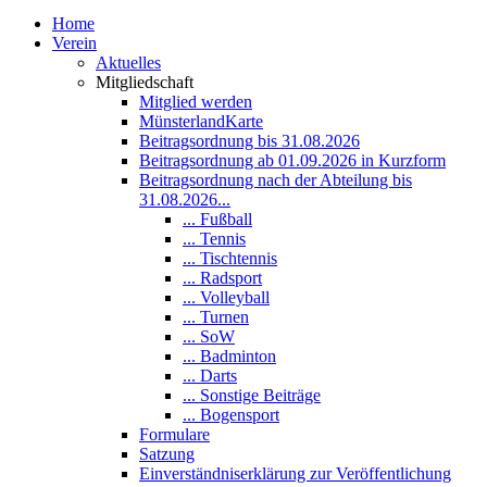
Home
Verein
Aktuelles
Mitgliedschaft
Mitglied werden
MünsterlandKarte
Beitragsordnung bis 31.08.2026
Beitragsordnung ab 01.09.2026 in Kurzform
Beitragsordnung nach der Abteilung bis
31.08.2026...
... Fußball
... Tennis
... Tischtennis
... Radsport
... Volleyball
... Turnen
... SoW
... Badminton
... Darts
... Sonstige Beiträge
... Bogensport
Formulare
Satzung
Einverständniserklärung zur Veröffentlichung