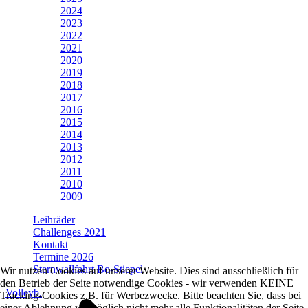
2024
2023
2022
2021
2020
2019
2018
2017
2016
2015
2014
2013
2012
2011
2010
2009
Leihräder
Challenges 2021
Kontakt
Termine 2026
Sternwallfahrt Bo-Stiepel
Wir nutzen Cookies auf unserer Website. Dies sind ausschließlich für
den Betrieb der Seite notwendige Cookies - wir verwenden KEINE
Volleyb.
Tracking-Cookies z.B. für Werbezwecke. Bitte beachten Sie, dass bei
einer Ablehnung womöglich nicht mehr alle Funktionalitäten der Seite