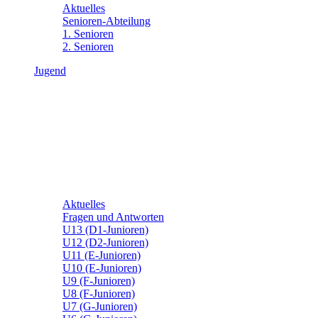
Aktuelles
Senioren-Abteilung
1. Senioren
2. Senioren
Jugend
Aktuelles
Fragen und Antworten
U13 (D1-Junioren)
U12 (D2-Junioren)
U11 (E-Junioren)
U10 (E-Junioren)
U9 (F-Junioren)
U8 (F-Junioren)
U7 (G-Junioren)