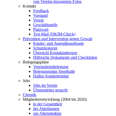
von Vereins-bezogenen Fotos
Kontakt
Feedback
Vorstand
Verein
Geschäftsstelle
Platzwart
Test-Mail (DKIM-Check)
Prävention und Intervention gegen Gewalt
Kinder- und Jugendbeauftragte
Schutzkonzept
Übersicht Kontaktadressen
Hilfreiche Dokumente und Checklisten
Belegungspläne
Vereinsheimbelegung
Belegungsplan Sporthalle
Hallen Sondertermine
Jobs
Jobs im Verein
Übungsleiter gesucht
Chronik
Mitgliederentwicklung (2004 bis 2026)
in der Gesamtheit
der Abteilungen
zur Altersstruktur