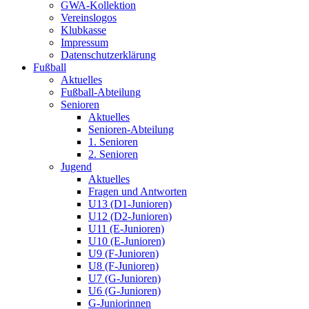
GWA-Kollektion
Vereinslogos
Klubkasse
Impressum
Datenschutzerklärung
Fußball
Aktuelles
Fußball-Abteilung
Senioren
Aktuelles
Senioren-Abteilung
1. Senioren
2. Senioren
Jugend
Aktuelles
Fragen und Antworten
U13 (D1-Junioren)
U12 (D2-Junioren)
U11 (E-Junioren)
U10 (E-Junioren)
U9 (F-Junioren)
U8 (F-Junioren)
U7 (G-Junioren)
U6 (G-Junioren)
G-Juniorinnen