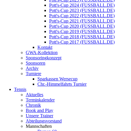
Pott's-Cup 2024 (FUSSBALL.DE)
Pott's-Cup 2023 (FUSSBALL.DE)
Pott's-Cup 2022 (FUSSBALL.DE)
Pott's-Cup 2021 (FUSSBALL.DE)
Pott's-Cup 2020 (FUSSBALL.DE)
Pott's-Cup 2019 (FUSSBALL.DE)
Pott's-Cup 2018 (FUSSBALL.DE)
Pott's-Cup 2017 (FUSSBALL.DE)
Kontakt
GWA-Kollektion
Sponsoringkonzept
Sponsoren
Archiv
Turniere
Sparkassen Wersecup
Chr.-Himmelfahrts Turnier
Tennis
Aktuelles
Terminkalender
Chronik
Book and Play
Unsere Trainer
Abteilungsvorstand
Mannschaften