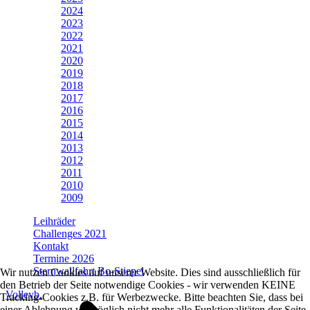
2024
2023
2022
2021
2020
2019
2018
2017
2016
2015
2014
2013
2012
2011
2010
2009
Leihräder
Challenges 2021
Kontakt
Termine 2026
Sternwallfahrt Bo-Stiepel
Wir nutzen Cookies auf unserer Website. Dies sind ausschließlich für
den Betrieb der Seite notwendige Cookies - wir verwenden KEINE
Volleyb.
Tracking-Cookies z.B. für Werbezwecke. Bitte beachten Sie, dass bei
einer Ablehnung womöglich nicht mehr alle Funktionalitäten der Seite