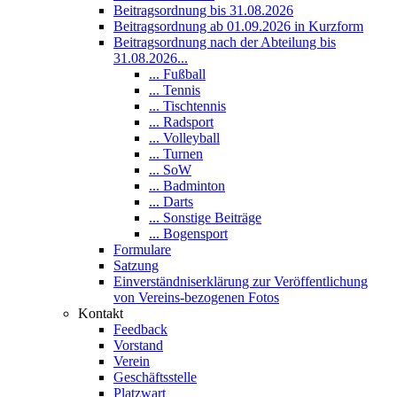
Beitragsordnung bis 31.08.2026
Beitragsordnung ab 01.09.2026 in Kurzform
Beitragsordnung nach der Abteilung bis
31.08.2026...
... Fußball
... Tennis
... Tischtennis
... Radsport
... Volleyball
... Turnen
... SoW
... Badminton
... Darts
... Sonstige Beiträge
... Bogensport
Formulare
Satzung
Einverständniserklärung zur Veröffentlichung
von Vereins-bezogenen Fotos
Kontakt
Feedback
Vorstand
Verein
Geschäftsstelle
Platzwart