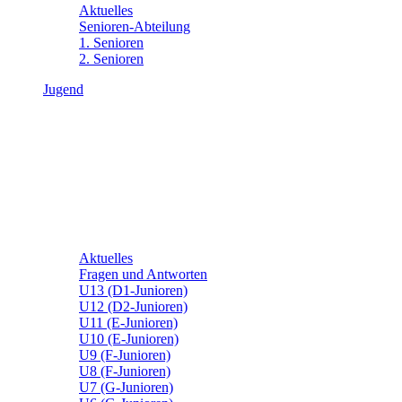
Aktuelles
Senioren-Abteilung
1. Senioren
2. Senioren
Jugend
Aktuelles
Fragen und Antworten
U13 (D1-Junioren)
U12 (D2-Junioren)
U11 (E-Junioren)
U10 (E-Junioren)
U9 (F-Junioren)
U8 (F-Junioren)
U7 (G-Junioren)