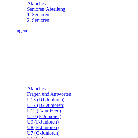
Aktuelles
Senioren-Abteilung
1. Senioren
2. Senioren
Jugend
Aktuelles
Fragen und Antworten
U13 (D1-Junioren)
U12 (D2-Junioren)
U11 (E-Junioren)
U10 (E-Junioren)
U9 (F-Junioren)
U8 (F-Junioren)
U7 (G-Junioren)