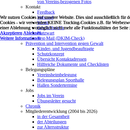
von Vereins-bezogenen Fotos
Kontakt
Feedback
Wir nutzen Cookies auf unserer Website. Dies sind ausschließlich für 
Wir nutzen Cookies auf unserer Website. Dies sind ausschließlich für 
Wir nutzen Cookies auf unserer Website. Dies sind ausschließlich für 
Vorstand
Cookies - wir verwenden KEINE Tracking-Cookies z.B. für Werbezweck
Cookies - wir verwenden KEINE Tracking-Cookies z.B. für Werbezweck
Cookies - wir verwenden KEINE Tracking-Cookies z.B. für Werbezweck
Verein
einer Ablehnung womöglich nicht mehr alle Funktionalitäten der Seite
einer Ablehnung womöglich nicht mehr alle Funktionalitäten der Seite
einer Ablehnung womöglich nicht mehr alle Funktionalitäten der Seite
Geschäftsstelle
Akzeptieren
Akzeptieren
Akzeptieren
Ablehnen
Ablehnen
Ablehnen
Platzwart
Weitere Informationen
Weitere Informationen
Weitere Informationen
Test-Mail (DKIM-Check)
Prävention und Intervention gegen Gewalt
Kinder- und Jugendbeauftragte
Schutzkonzept
Übersicht Kontaktadressen
Hilfreiche Dokumente und Checklisten
Belegungspläne
Vereinsheimbelegung
Belegungsplan Sporthalle
Hallen Sondertermine
Jobs
Jobs im Verein
Übungsleiter gesucht
Chronik
Mitgliederentwicklung (2004 bis 2026)
in der Gesamtheit
der Abteilungen
zur Altersstruktur