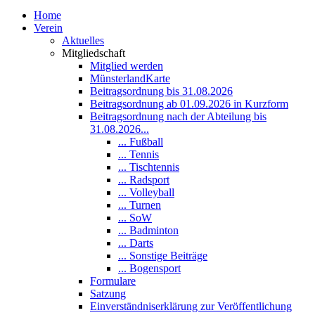
Home
Verein
Aktuelles
Mitgliedschaft
Mitglied werden
MünsterlandKarte
Beitragsordnung bis 31.08.2026
Beitragsordnung ab 01.09.2026 in Kurzform
Beitragsordnung nach der Abteilung bis
31.08.2026...
... Fußball
... Tennis
... Tischtennis
... Radsport
... Volleyball
... Turnen
... SoW
... Badminton
... Darts
... Sonstige Beiträge
... Bogensport
Formulare
Satzung
Einverständniserklärung zur Veröffentlichung