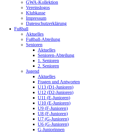
GWA-Kollektion
Vereinslogos
Klubkasse
Impressum
Datenschutzerklärung
Fußball
Aktuelles
Fußball-Abteilung
Senioren
Aktuelles
Senioren-Abteilung
1. Senioren
2. Senioren
Jugend
Aktuelles
Fragen und Antworten
U13 (D1-Junioren)
U12 (D2-Junioren)
U11 (E-Junioren)
U10 (E-Junioren)
U9 (F-Junioren)
U8 (F-Junioren)
U7 (G-Junioren)
U6 (G-Junioren)
G-Juniorinnen