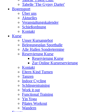
Tabelle 'The Gypsy Darter'
Bogensport
Über uns
Aktuelles
Veranstaltungskalender
Schießordnung
Kontakt
Kurse
Unser Kursangebot
Belegungsplan Sporthalle
Alle Hallen Sondertermine
Reservierung Kurse
Reservierung Kurse
Zur Online Kursreservierung
Kontakt
Eltern Kind Turnen
Tanzen
Indoor Cycling
Schlingentraining
Work it out
Functional Training
Yin Yoga
Pilates Workout
Wandern