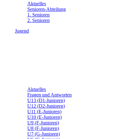
Aktuelles
Senioren-Abteilung
1. Senioren
2. Senioren
Jugend
Aktuelles
Fragen und Antworten
U13 (D1-Junioren)
U12 (D2-Junioren)
U11 (E-Junioren)
U10 (E-Junioren)
U9 (F-Junioren)
U8 (F-Junioren)
U7 (G-Junioren)