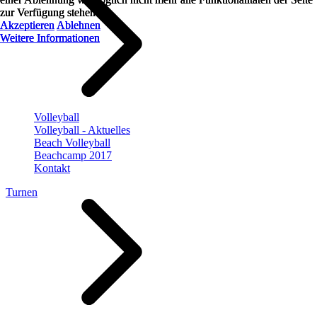
zur Verfügung stehen.
zur Verfügung stehen.
zur Verfügung stehen.
Akzeptieren
Akzeptieren
Akzeptieren
Ablehnen
Ablehnen
Ablehnen
Weitere Informationen
Weitere Informationen
Weitere Informationen
Volleyball
Volleyball - Aktuelles
Beach Volleyball
Beachcamp 2017
Kontakt
Turnen