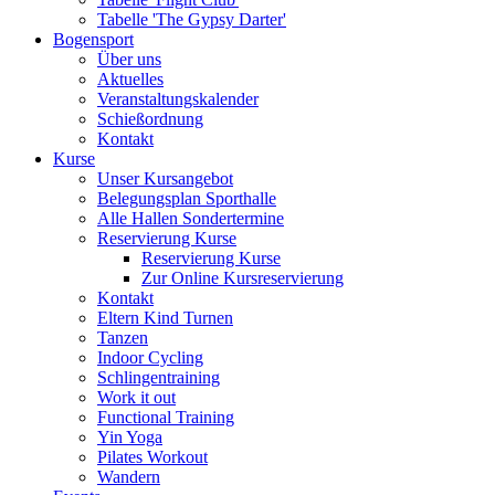
Tabelle 'The Gypsy Darter'
Bogensport
Über uns
Aktuelles
Veranstaltungskalender
Schießordnung
Kontakt
Kurse
Unser Kursangebot
Belegungsplan Sporthalle
Alle Hallen Sondertermine
Reservierung Kurse
Reservierung Kurse
Zur Online Kursreservierung
Kontakt
Eltern Kind Turnen
Tanzen
Indoor Cycling
Schlingentraining
Work it out
Functional Training
Yin Yoga
Pilates Workout
Wandern