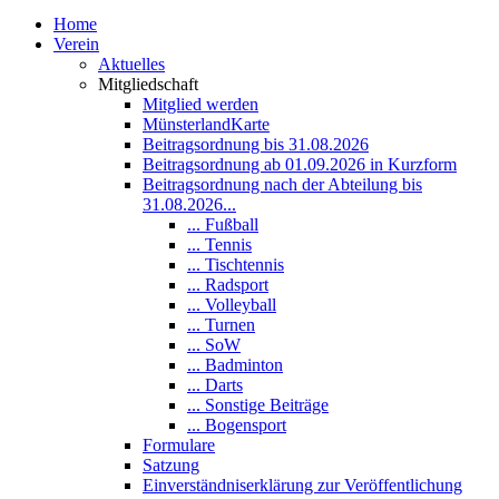
Home
Verein
Aktuelles
Mitgliedschaft
Mitglied werden
MünsterlandKarte
Beitragsordnung bis 31.08.2026
Beitragsordnung ab 01.09.2026 in Kurzform
Beitragsordnung nach der Abteilung bis
31.08.2026...
... Fußball
... Tennis
... Tischtennis
... Radsport
... Volleyball
... Turnen
... SoW
... Badminton
... Darts
... Sonstige Beiträge
... Bogensport
Formulare
Satzung
Einverständniserklärung zur Veröffentlichung