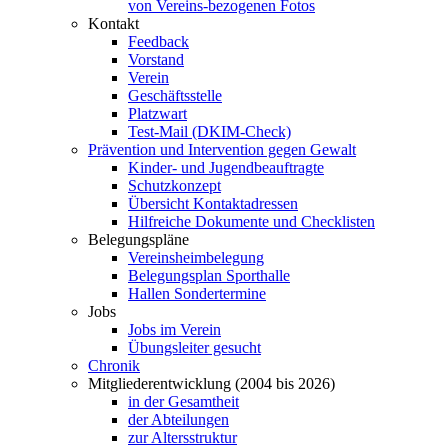
von Vereins-bezogenen Fotos
Kontakt
Feedback
Vorstand
Verein
Geschäftsstelle
Platzwart
Test-Mail (DKIM-Check)
Prävention und Intervention gegen Gewalt
Kinder- und Jugendbeauftragte
Schutzkonzept
Übersicht Kontaktadressen
Hilfreiche Dokumente und Checklisten
Belegungspläne
Vereinsheimbelegung
Belegungsplan Sporthalle
Hallen Sondertermine
Jobs
Jobs im Verein
Übungsleiter gesucht
Chronik
Mitgliederentwicklung (2004 bis 2026)
in der Gesamtheit
der Abteilungen
zur Altersstruktur