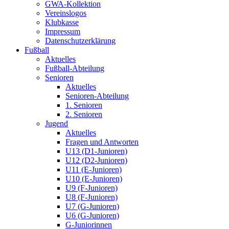
GWA-Kollektion
Vereinslogos
Klubkasse
Impressum
Datenschutzerklärung
Fußball
Aktuelles
Fußball-Abteilung
Senioren
Aktuelles
Senioren-Abteilung
1. Senioren
2. Senioren
Jugend
Aktuelles
Fragen und Antworten
U13 (D1-Junioren)
U12 (D2-Junioren)
U11 (E-Junioren)
U10 (E-Junioren)
U9 (F-Junioren)
U8 (F-Junioren)
U7 (G-Junioren)
U6 (G-Junioren)
G-Juniorinnen