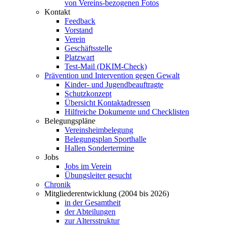
von Vereins-bezogenen Fotos
Kontakt
Feedback
Vorstand
Verein
Geschäftsstelle
Platzwart
Test-Mail (DKIM-Check)
Prävention und Intervention gegen Gewalt
Kinder- und Jugendbeauftragte
Schutzkonzept
Übersicht Kontaktadressen
Hilfreiche Dokumente und Checklisten
Belegungspläne
Vereinsheimbelegung
Belegungsplan Sporthalle
Hallen Sondertermine
Jobs
Jobs im Verein
Übungsleiter gesucht
Chronik
Mitgliederentwicklung (2004 bis 2026)
in der Gesamtheit
der Abteilungen
zur Altersstruktur