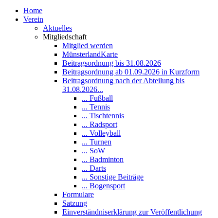
Home
Verein
Aktuelles
Mitgliedschaft
Mitglied werden
MünsterlandKarte
Beitragsordnung bis 31.08.2026
Beitragsordnung ab 01.09.2026 in Kurzform
Beitragsordnung nach der Abteilung bis
31.08.2026...
... Fußball
... Tennis
... Tischtennis
... Radsport
... Volleyball
... Turnen
... SoW
... Badminton
... Darts
... Sonstige Beiträge
... Bogensport
Formulare
Satzung
Einverständniserklärung zur Veröffentlichung