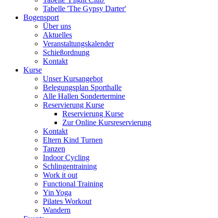
Tabelle 'The Gypsy Darter'
Bogensport
Über uns
Aktuelles
Veranstaltungskalender
Schießordnung
Kontakt
Kurse
Unser Kursangebot
Belegungsplan Sporthalle
Alle Hallen Sondertermine
Reservierung Kurse
Reservierung Kurse
Zur Online Kursreservierung
Kontakt
Eltern Kind Turnen
Tanzen
Indoor Cycling
Schlingentraining
Work it out
Functional Training
Yin Yoga
Pilates Workout
Wandern