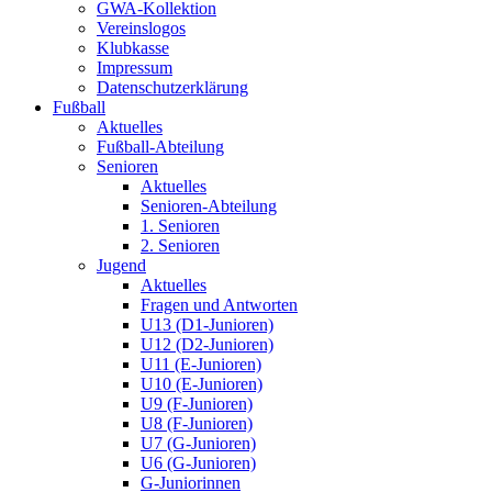
GWA-Kollektion
Vereinslogos
Klubkasse
Impressum
Datenschutzerklärung
Fußball
Aktuelles
Fußball-Abteilung
Senioren
Aktuelles
Senioren-Abteilung
1. Senioren
2. Senioren
Jugend
Aktuelles
Fragen und Antworten
U13 (D1-Junioren)
U12 (D2-Junioren)
U11 (E-Junioren)
U10 (E-Junioren)
U9 (F-Junioren)
U8 (F-Junioren)
U7 (G-Junioren)
U6 (G-Junioren)
G-Juniorinnen