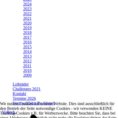
2024
2023
2022
2021
2020
2019
2018
2017
2016
2015
2014
2013
2012
2011
2010
2009
Leihräder
Challenges 2021
Kontakt
Termine 2026
Sternwallfahrt Bo-Stiepel
Wir nutzen Cookies auf unserer Website. Dies sind ausschließlich für
den Betrieb der Seite notwendige Cookies - wir verwenden KEINE
Volleyb.
Tracking-Cookies z.B. für Werbezwecke. Bitte beachten Sie, dass bei
einer Ablehnung womöglich nicht mehr alle Funktionalitäten der Seite