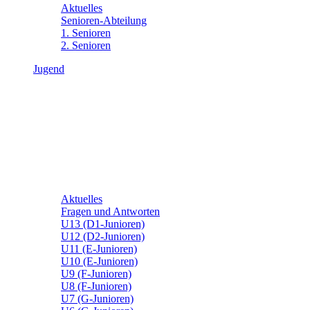
Aktuelles
Senioren-Abteilung
1. Senioren
2. Senioren
Jugend
Aktuelles
Fragen und Antworten
U13 (D1-Junioren)
U12 (D2-Junioren)
U11 (E-Junioren)
U10 (E-Junioren)
U9 (F-Junioren)
U8 (F-Junioren)
U7 (G-Junioren)