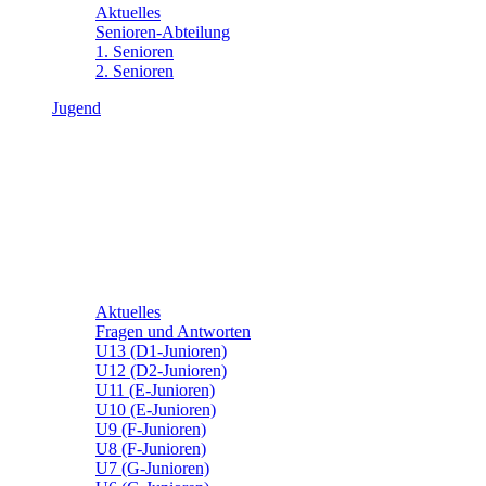
Aktuelles
Senioren-Abteilung
1. Senioren
2. Senioren
Jugend
Aktuelles
Fragen und Antworten
U13 (D1-Junioren)
U12 (D2-Junioren)
U11 (E-Junioren)
U10 (E-Junioren)
U9 (F-Junioren)
U8 (F-Junioren)
U7 (G-Junioren)