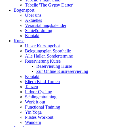
Tabelle 'The Gypsy Darter'
Bogensport
Über uns
Aktuelles
Veranstaltungskalender
Schießordnung
Kontakt
Kurse
Unser Kursangebot
Belegungsplan Sporthalle
Alle Hallen Sondertermine
Reservierung Kurse
Reservierung Kurse
Zur Online Kursreservierung
Kontakt
Eltern Kind Turnen
Tanzen
Indoor Cycling
Schlingentraining
Work it out
Functional Training
Yin Yoga
Pilates Workout
Wandern