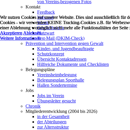
von Vereins-bezogenen Fotos
Kontakt
Feedback
Wir nutzen Cookies auf unserer Website. Dies sind ausschließlich für 
Wir nutzen Cookies auf unserer Website. Dies sind ausschließlich für 
Wir nutzen Cookies auf unserer Website. Dies sind ausschließlich für 
Vorstand
Cookies - wir verwenden KEINE Tracking-Cookies z.B. für Werbezweck
Cookies - wir verwenden KEINE Tracking-Cookies z.B. für Werbezweck
Cookies - wir verwenden KEINE Tracking-Cookies z.B. für Werbezweck
Verein
einer Ablehnung womöglich nicht mehr alle Funktionalitäten der Seite
einer Ablehnung womöglich nicht mehr alle Funktionalitäten der Seite
einer Ablehnung womöglich nicht mehr alle Funktionalitäten der Seite
Geschäftsstelle
Akzeptieren
Akzeptieren
Akzeptieren
Ablehnen
Ablehnen
Ablehnen
Platzwart
Weitere Informationen
Weitere Informationen
Weitere Informationen
Test-Mail (DKIM-Check)
Prävention und Intervention gegen Gewalt
Kinder- und Jugendbeauftragte
Schutzkonzept
Übersicht Kontaktadressen
Hilfreiche Dokumente und Checklisten
Belegungspläne
Vereinsheimbelegung
Belegungsplan Sporthalle
Hallen Sondertermine
Jobs
Jobs im Verein
Übungsleiter gesucht
Chronik
Mitgliederentwicklung (2004 bis 2026)
in der Gesamtheit
der Abteilungen
zur Altersstruktur