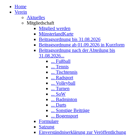
Home
Verein
Aktuelles
Mitgliedschaft
Mitglied werden
MünsterlandKarte
Beitragsordnung bis 31.08.2026
Beitragsordnung ab 01.09.2026 in Kurzform
Beitragsordnung nach der Abteilung bis
31.08.2026...
... Fußball
... Tennis
... Tischtennis
... Radsport
... Volleyball
... Turnen
... SoW
... Badminton
... Darts
... Sonstige Beiträge
... Bogensport
Formulare
Satzung
Einverständniserklärung zur Veröffentlichung