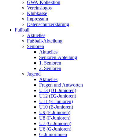
GWA-Kollektion
Vereinslogos
Klubkasse
Impressum
Datenschutzerklärung
Fußball
Aktuelles
Fußball-Abteilung
Senioren
Aktuelles
Senioren-Abteilung
1. Senioren
2. Senioren
Jugend
Aktuelles
Fragen und Antworten
U13 (D1-Junioren)
U12 (D2-Junioren)
U11 (E-Junioren)
U10 (E-Junioren)
U9 (F-Junioren)
U8 (F-Junioren)
U7 (G-Junioren)
U6 (G-Junioren)
G-Juniorinnen